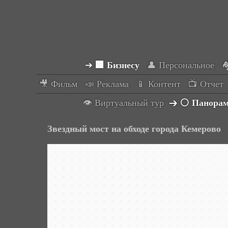
➔
🏢 Бизнесy
👤 Персональное

🎥 Фильм
📣 Реклама
📱 Контент
📺 Отчет
👁 Виртуальный тур
➔
⚪ Панорам
Звездный мост на обходе города Кемерово
Кемерово
Яндекс Карты