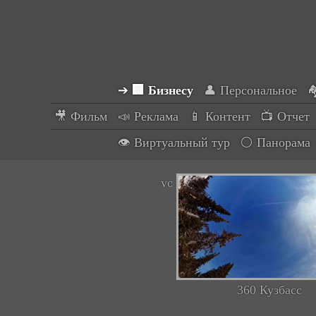
➔
🏢 Бизнесy
👤 Персональное

🎥 Фильм
📣 Реклама
📱 Контент
📺 Отчет
👁 Виртуальный тур
⚪ Панорама
360 Кузбасс