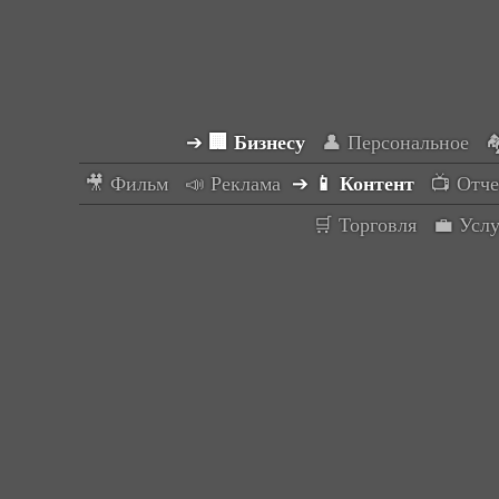
➔
🏢 Бизнесy
👤 Персональное

🎥 Фильм
📣 Реклама
➔
📱 Контент
📺 Отче
🛒 Торговля
💼 Усл