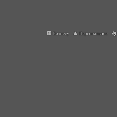
🏢 Бизнесy
👤 Персональное
🏘