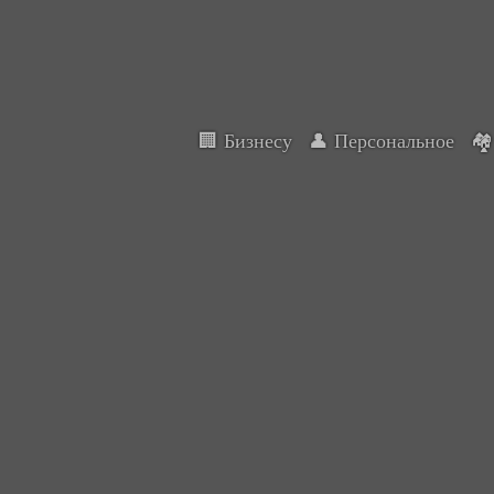
🏢 Бизнесy
👤 Персональное
🏘